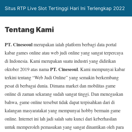
Situs RTP Live Slot Tertinggi Hari Ini Terlengkap 2022
Tentang Kami
PT. Cineseoul
merupakan ialah platform berbagi data portal
kabar games online atau web judi online yang sangat terpercaya
di Indonesia. Kami merupakan suatu industri yang didirikan
PT. Cineseoul
oktober 2019 atas nama
. Kami mempunyai kabar
terkini tentang “Web Judi Online” yang semakin berkembang
pesat di berbagai dunia. Dimana market dan mobilitas game
online di zaman sekarang sudah sangat tinggi. Dan menegaskan
bahwa, game online tersebut tidak dapat terpisahkan dari di
kalangan masyaratakat yang mempunyai hobby bermain game
online. Internet ini lah jadi salah satu kunci dari keberhasilan
untuk memperoleh pemasukan yang sangat dinantikan oleh para