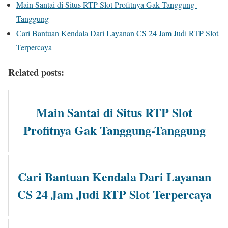
Main Santai di Situs RTP Slot Profitnya Gak Tanggung-
Tanggung
Cari Bantuan Kendala Dari Layanan CS 24 Jam Judi RTP Slot
Terpercaya
Related posts:
Main Santai di Situs RTP Slot
Profitnya Gak Tanggung-Tanggung
Cari Bantuan Kendala Dari Layanan
CS 24 Jam Judi RTP Slot Terpercaya