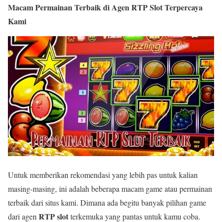
Macam Permainan Terbaik di Agen RTP Slot Terpercaya
Kami
Untuk memberikan rekomendasi yang lebih pas untuk kalian
masing-masing, ini adalah beberapa macam game atau permainan
terbaik dari situs kami. Dimana ada begitu banyak pilihan game
RTP slot
dari agen
terkemuka yang pantas untuk kamu coba.