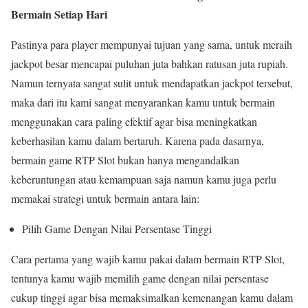
Bermain Setiap Hari
Pastinya para player mempunyai tujuan yang sama, untuk meraih
jackpot besar mencapai puluhan juta bahkan ratusan juta rupiah.
Namun ternyata sangat sulit untuk mendapatkan jackpot tersebut,
maka dari itu kami sangat menyarankan kamu untuk bermain
menggunakan cara paling efektif agar bisa meningkatkan
keberhasilan kamu dalam bertaruh. Karena pada dasarnya,
bermain game RTP Slot bukan hanya mengandalkan
keberuntungan atau kemampuan saja namun kamu juga perlu
memakai strategi untuk bermain antara lain:
Pilih Game Dengan Nilai Persentase Tinggi
Cara pertama yang wajib kamu pakai dalam bermain RTP Slot,
tentunya kamu wajib memilih game dengan nilai persentase
cukup tinggi agar bisa memaksimalkan kemenangan kamu dalam