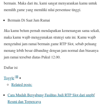
bermain. Maka dari itu, kami sangat menyarankan kamu untuk
memilih game yang memiliki nilai persentase tinggi.
Bermain Di Saat Jam Ramai
Jika kamu belum pernah mendapatkan kemenangan sama sekali,
maka kamu wajib menggunakan strategi satu ini. Kamu wajib
mengetahui jam ramai bermain game RTP Slot, sebab peluang
menang lebih besar dibanding dengan jam normal dan biasanya
jam ramai tersebut diatas Pukul 12.00.
Daftar isi
Toggle
Related posts:
Cara Mudah Bergabung Fasilitas Judi RTP Slot dari unpbf
Resmi dan Terpercaya