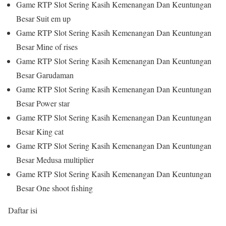
Game RTP Slot Sering Kasih Kemenangan Dan Keuntungan
Besar Suit em up
Game RTP Slot Sering Kasih Kemenangan Dan Keuntungan
Besar Mine of rises
Game RTP Slot Sering Kasih Kemenangan Dan Keuntungan
Besar Garudaman
Game RTP Slot Sering Kasih Kemenangan Dan Keuntungan
Besar Power star
Game RTP Slot Sering Kasih Kemenangan Dan Keuntungan
Besar King cat
Game RTP Slot Sering Kasih Kemenangan Dan Keuntungan
Besar Medusa multiplier
Game RTP Slot Sering Kasih Kemenangan Dan Keuntungan
Besar One shoot fishing
Daftar isi