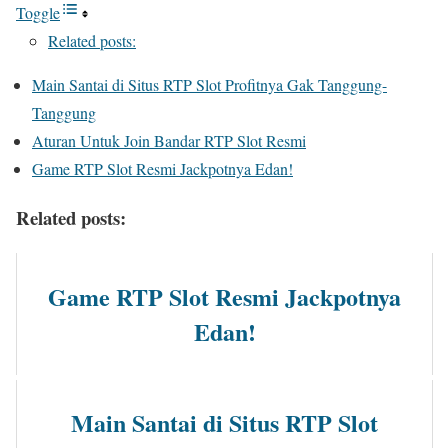
Toggle
Related posts:
Main Santai di Situs RTP Slot Profitnya Gak Tanggung-
Tanggung
Aturan Untuk Join Bandar RTP Slot Resmi
Game RTP Slot Resmi Jackpotnya Edan!
Related posts:
Game RTP Slot Resmi Jackpotnya
Edan!
Main Santai di Situs RTP Slot