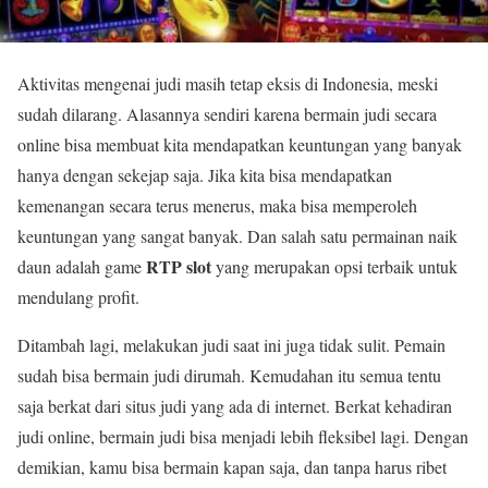
Aktivitas mengenai judi masih tetap eksis di Indonesia, meski
sudah dilarang. Alasannya sendiri karena bermain judi secara
online bisa membuat kita mendapatkan keuntungan yang banyak
hanya dengan sekejap saja. Jika kita bisa mendapatkan
kemenangan secara terus menerus, maka bisa memperoleh
keuntungan yang sangat banyak. Dan salah satu permainan naik
RTP slot
daun adalah game
yang merupakan opsi terbaik untuk
mendulang profit.
Ditambah lagi, melakukan judi saat ini juga tidak sulit. Pemain
sudah bisa bermain judi dirumah. Kemudahan itu semua tentu
saja berkat dari situs judi yang ada di internet. Berkat kehadiran
judi online, bermain judi bisa menjadi lebih fleksibel lagi. Dengan
demikian, kamu bisa bermain kapan saja, dan tanpa harus ribet