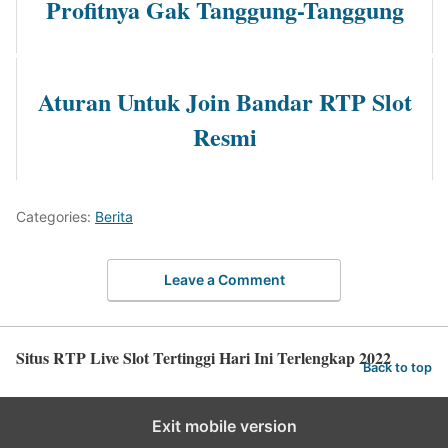
Profitnya Gak Tanggung-Tanggung
Aturan Untuk Join Bandar RTP Slot
Resmi
Categories:
Berita
Leave a Comment
Situs RTP Live Slot Tertinggi Hari Ini Terlengkap 2022
Back to top
Exit mobile version