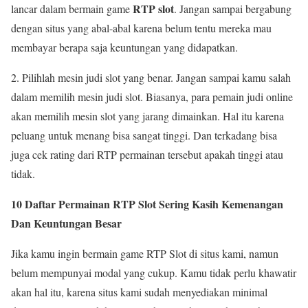
RTP slot
lancar dalam bermain game
. Jangan sampai bergabung
dengan situs yang abal-abal karena belum tentu mereka mau
membayar berapa saja keuntungan yang didapatkan.
2. Pilihlah mesin judi slot yang benar. Jangan sampai kamu salah
dalam memilih mesin judi slot. Biasanya, para pemain judi online
akan memilih mesin slot yang jarang dimainkan. Hal itu karena
peluang untuk menang bisa sangat tinggi. Dan terkadang bisa
juga cek rating dari RTP permainan tersebut apakah tinggi atau
tidak.
10 Daftar Permainan RTP Slot Sering Kasih Kemenangan
Dan Keuntungan Besar
Jika kamu ingin bermain game RTP Slot di situs kami, namun
belum mempunyai modal yang cukup. Kamu tidak perlu khawatir
akan hal itu, karena situs kami sudah menyediakan minimal