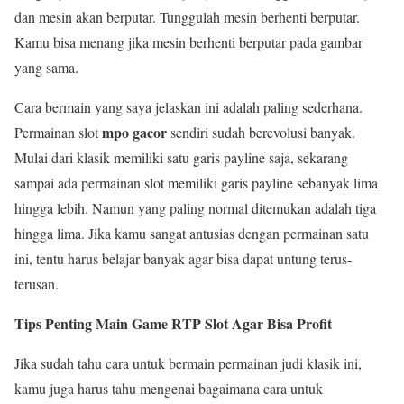
dan mesin akan berputar. Tunggulah mesin berhenti berputar.
Kamu bisa menang jika mesin berhenti berputar pada gambar
yang sama.
Cara bermain yang saya jelaskan ini adalah paling sederhana.
mpo gacor
Permainan slot
sendiri sudah berevolusi banyak.
Mulai dari klasik memiliki satu garis payline saja, sekarang
sampai ada permainan slot memiliki garis payline sebanyak lima
hingga lebih. Namun yang paling normal ditemukan adalah tiga
hingga lima. Jika kamu sangat antusias dengan permainan satu
ini, tentu harus belajar banyak agar bisa dapat untung terus-
terusan.
Tips Penting Main Game RTP Slot Agar Bisa Profit
Jika sudah tahu cara untuk bermain permainan judi klasik ini,
kamu juga harus tahu mengenai bagaimana cara untuk