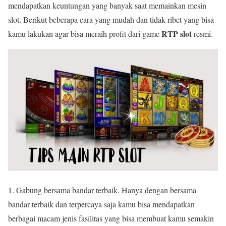
mendapatkan keuntungan yang banyak saat memainkan mesin
slot. Berikut beberapa cara yang mudah dan tidak ribet yang bisa
RTP slot
kamu lakukan agar bisa meraih profit dari game
resmi.
1. Gabung bersama bandar terbaik. Hanya dengan bersama
bandar terbaik dan terpercaya saja kamu bisa mendapatkan
berbagai macam jenis fasilitas yang bisa membuat kamu semakin